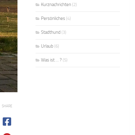
Kurznachrichten
(2)
Persönliches
(4)
Stadthund
(3)
Urlaub
(6)
Was ist … ?
(5)
SHARE