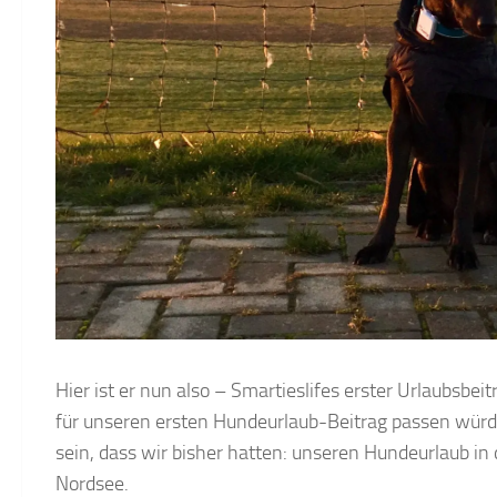
Hier ist er nun also – Smartieslifes erster Urlaubsbei
für unseren ersten Hundeurlaub-Beitrag passen würde
sein, dass wir bisher hatten: unseren Hundeurlaub 
Nordsee.