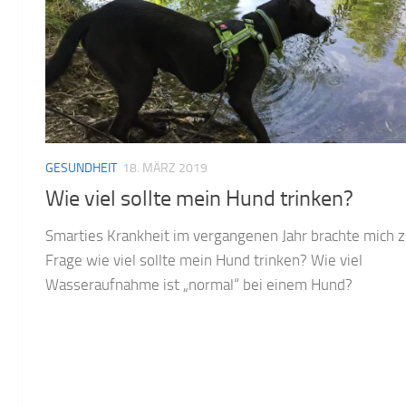
GESUNDHEIT
18. MÄRZ 2019
Wie viel sollte mein Hund trinken?
Smarties Krankheit im vergangenen Jahr brachte mich z
Frage wie viel sollte mein Hund trinken? Wie viel
Wasseraufnahme ist „normal“ bei einem Hund?