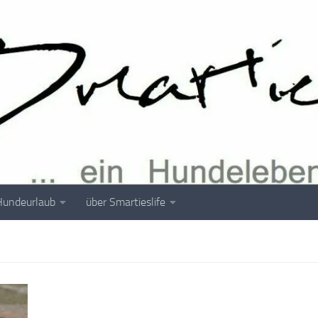
Hundeurlaub
über Smartieslife