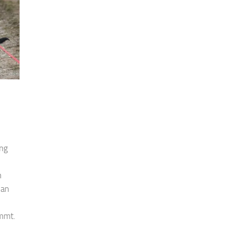
ung
n
man
ommt.